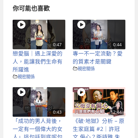
你可能也喜歡
0:47
0:44
戀愛腦｜遇上深愛的
專一不一定流動？愛
人，能讓我們生命有
的質素才是關鍵
所躍進
親密關係
親密關係
0:43
12:44
「成功的男人背後，
《破·地獄》分析 – 原
一定有一個偉大的女
生家庭篇 #2｜許冠
人」這句話到底呢句
文 偏心？衛詩雅 朱