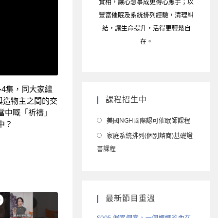
實相，讓心想事成更得心應手；以
豐富催眠及系統排列經驗，清理糾
結，讓生命提升，活得更輕鬆自
在。
4集，同大家繼
課程招生中
與造物主之間的交
當中嘅「祈禱」
美國NGH國際認可催眠師課程
中？
家庭系統排列(個別諮商)基礎證
書課程
最新節目重溫
S005 催眠個案，一個媽媽的內在