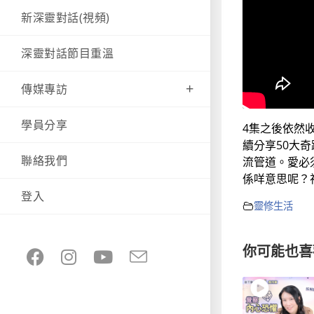
新深靈對話(視頻)
深靈對話節目重溫
傳媒專訪
學員分享
4集之後依然
續分享50大
聯絡我們
流管道。愛必
係咩意思呢？
登入
靈修生活
你可能也喜