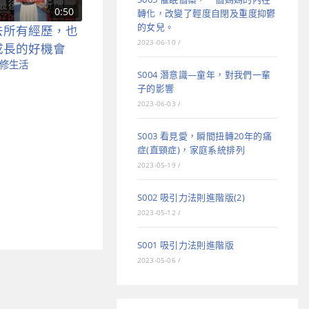
0:50
轉化，改變了輕度自閉及重度抑鬱
的女兒。
去所有經歷，也
2023-06-10
/
成長的好機會
修生活
S004 潛意識—童年，對我們一輩
子的影響
2023-06-03
/
S003 看見愛，瞬間扭轉20年的痛
症(直頸症)，家庭系統排列
2023-05-19
/
S002 吸引力法則進階版(2)
2023-05-12
/
S001 吸引力法則進階版
2023-05-06
/