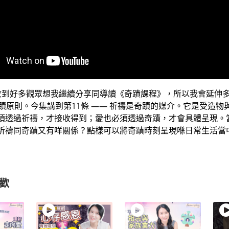
收到好多觀眾想我繼續分享同導讀《奇蹟課程》，所以我會延伸多
奇蹟原則。今集講到第11條 —— 祈禱是奇蹟的媒介。它是受造物
須透過祈禱，才接收得到；愛也必須透過奇蹟，才會具體呈現。
祈禱同奇蹟又有咩關係？點樣可以將奇蹟時刻呈現喺日常生活當
歡