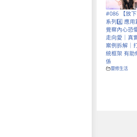
#086 【放
系列4️⃣ 應
覺察內心恐懼
走向愛｜真
案例拆解｜
統框架 有助
係
靈修生活