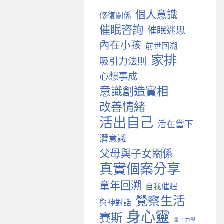
個人意識
修復關係
催眠咨詢
催眠迷思
內在小孩
前世回溯
家排
吸引力法則
心想事成
意識創造實相
改善情緒
活出自己
活在當下
潛意識
父母與子女關係
真實個案分享
童年回溯
自我催眠
覺察生活
與神對話
身心靈
賽斯
量子力學