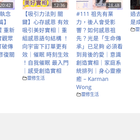
20:42
12:36
28:48
下執念
【吸引力法則 關
#111 祖先有業
過
用篇】
鍵】心存感恩 有效
力，後人會受影
是
 重新
吸引美好實相｜重
響？如何感恩祖
靈
實觀眾
組感恩語句結構 ！
先？光是「生命傳
打破傳
向宇宙下訂單更有
承」已足夠 必須看
修復關
效｜催眠 時刻生效
到背後的愛｜意識
！自我催眠 最入門
創造實相｜家庭系
｜感受創造實相
統排列｜身心靈療
靈修生活
癒 – Karman
Wong
靈修生活