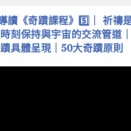
5 導讀《奇蹟課程》5️⃣｜ 祈
｜時刻保持與宇宙的交流管道
蹟具體呈現｜50大奇蹟原則