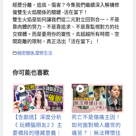
經歷分離、追逃、傷害？今集我們繼續深入解構修
復雙生火焰關係的關鍵 -活在當下！
雙生火焰是如何讓我們從二元對立回到合一，不是
靠肉體的努力、不是靠追求、不是靠監視對方的社
交媒體。而是要用你的靈性，去超越所有時間、空
間距離的限制，真正活出「活在當下」！
親密關係
,
靈修生活
你可能也喜歡
8:48
12:32
【含劇透】深度分析
死亡不是傷痛主因！
《 玩轉腦朋友2 》主
如何面對親人離世的
要橋段的隱藏意義｜
痛苦？｜無法釋懷往