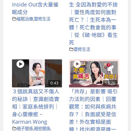
Inside Out含大量催
生 全因為對愛的不捨
眠成分
｜靈性角度如何面對
催眠治療
,
靈修生活
死亡？｜生死本為一
體！死亡教會我的事
｜從《破·地獄》看生
死
靈修生活
0:43
15:26
３個說真話又不傷人
「共存」是影響 吸引
的秘訣｜意識創造實
力法則的因素｜回覆
相｜家庭系統排列｜
觀眾：如何與疾病共
身心靈療癒 –
存？｜負面感受是信
Karman Wong
差！外在實相是面
親子關係
,
親密關係
,
鏡！找出根源是唯一