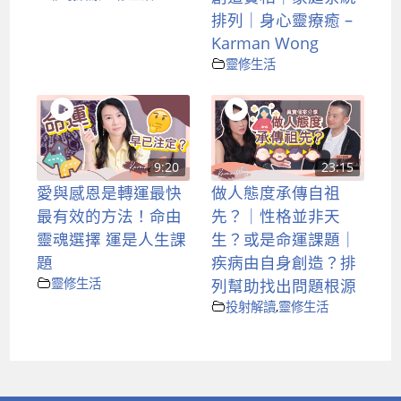
排列｜身心靈療癒 –
Karman Wong
靈修生活
9:20
23:15
愛與感恩是轉運最快
做人態度承傳自祖
最有效的方法！命由
先？｜性格並非天
靈魂選擇 運是人生課
生？或是命運課題｜
題
疾病由自身創造？排
靈修生活
列幫助找出問題根源
投射解讀
,
靈修生活