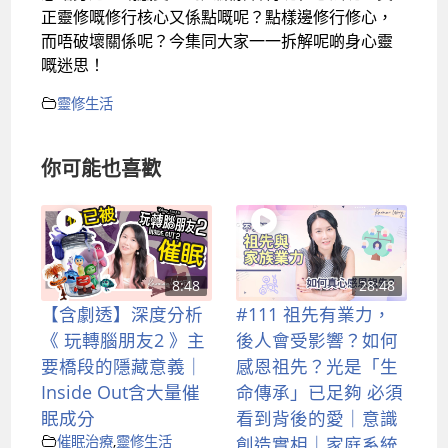
正靈修嘅修行核心又係點嘅呢？點樣邊修行修心，
而唔破壞關係呢？今集同大家一一拆解呢啲身心靈
嘅迷思！
靈修生活
你可能也喜歡
8:48
28:48
【含劇透】深度分析
#111 祖先有業力，
《 玩轉腦朋友2 》主
後人會受影響？如何
要橋段的隱藏意義｜
感恩祖先？光是「生
Inside Out含大量催
命傳承」已足夠 必須
眠成分
看到背後的愛｜意識
催眠治療
,
靈修生活
創造實相｜家庭系統