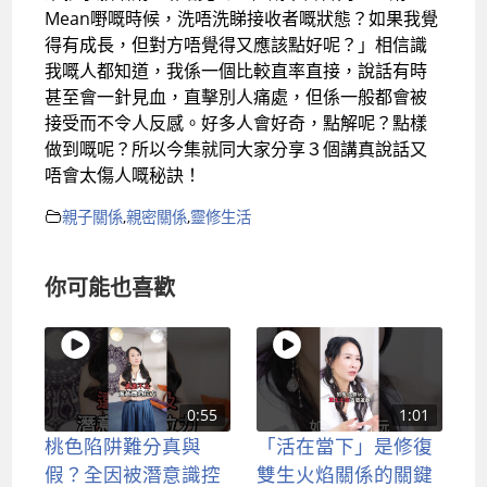
Mean嘢嘅時候，洗唔洗睇接收者嘅狀態？如果我覺
得有成長，但對方唔覺得又應該點好呢？」相信識
我嘅人都知道，我係一個比較直率直接，說話有時
甚至會一針見血，直擊別人痛處，但係一般都會被
接受而不令人反感。好多人會好奇，點解呢？點樣
做到嘅呢？所以今集就同大家分享３個講真說話又
唔會太傷人嘅秘訣！
親子關係
,
親密關係
,
靈修生活
你可能也喜歡
0:55
1:01
桃色陷阱難分真與
「活在當下」是修復
假？全因被潛意識控
雙生火焰關係的關鍵