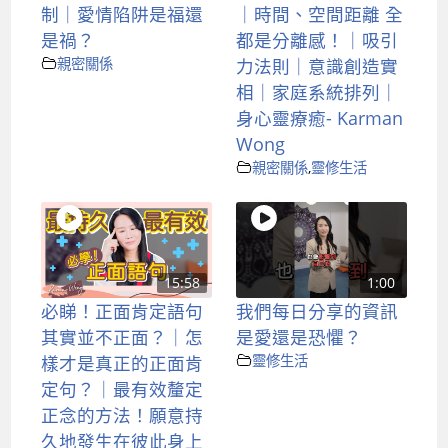
制｜愛情陷阱是福還
｜時間、空間距離 全
是禍？
都是分離感！｜吸引
親密關係
力法則｜意識創造實
相｜家庭系統排列｜
身心靈療癒- Karman
Wong
親密關係
,
靈修生活
15:58
1:00
必睇！正面肯定語句
我們每日分享的資訊
其實並不正面？｜怎
是愛還是恐懼？
樣才是真正的正面肯
靈修生活
定句？｜最有效釐定
正念的方法！願意持
久地發生在彼此身上