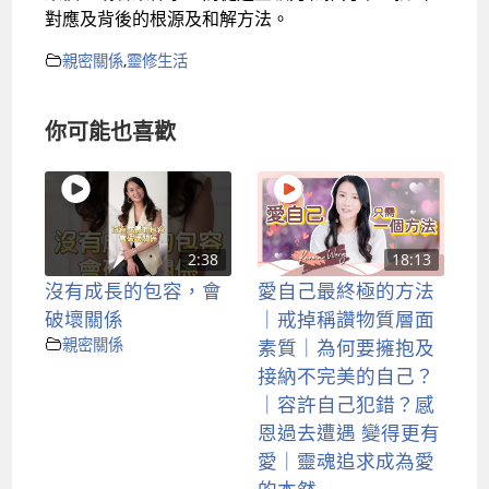
對應及背後的根源及和解方法。
親密關係
,
靈修生活
你可能也喜歡
2:38
18:13
沒有成長的包容，會
愛自己最終極的方法
破壞關係
｜戒掉稱讚物質層面
親密關係
素質｜為何要擁抱及
接納不完美的自己？
｜容許自己犯錯？感
恩過去遭遇 變得更有
愛｜靈魂追求成為愛
的本然