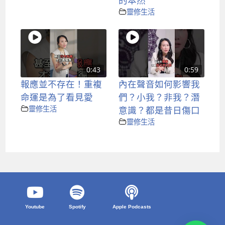
靈修生活
0:43
0:59
報應並不存在！重複
內在聲音如何影響我
命運是為了看見愛
們？小我？非我？潛
靈修生活
意識？都是昔日傷口
靈修生活
Youtube
Spotify
Apple Podcasts