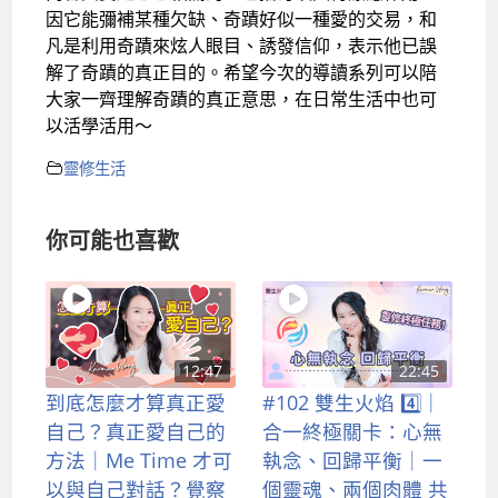
因它能彌補某種欠缺、奇蹟好似一種愛的交易，和
凡是利用奇蹟來炫人眼目、誘發信仰，表示他已誤
解了奇蹟的真正目的。希望今次的導讀系列可以陪
大家一齊理解奇蹟的真正意思，在日常生活中也可
以活學活用～
靈修生活
你可能也喜歡
12:47
22:45
到底怎麼才算真正愛
#102 雙生火焰 4️⃣｜
自己？真正愛自己的
合一終極關卡：心無
方法｜Me Time 才可
執念、回歸平衡｜一
以與自己對話？覺察
個靈魂、兩個肉體 共