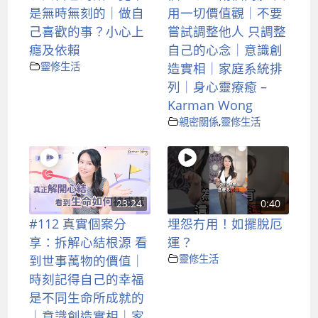
是無時無刻的｜做自
用一切價值觀｜不要
己喜歡的事？小心上
嘗試調整他人 只調整
癮及依賴
自己的心念｜意識創
靈修生活
造實相｜家庭系統排
列｜身心靈療癒 –
Karman Wong
親密關係
,
靈修生活
23:24
0:40
#112 真實個案分
埋怨冇用！如擺脫厄
享：拆解心結根源 看
運？
到世事萬物的價值｜
靈修生活
時刻記得自己的幸福
是不同生命所成就的
｜意識創造實相｜家