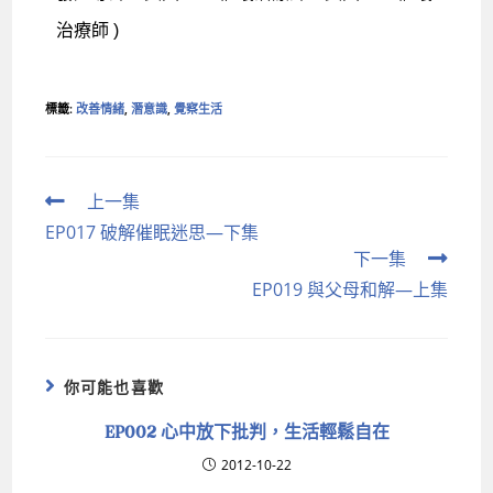
治療師 )
標籤
:
改善情緒
,
潛意識
,
覺察生活
上一集
EP017 破解催眠迷思—下集
下一集
EP019 與父母和解—上集
你可能也喜歡
EP002 心中放下批判，生活輕鬆自在
2012-10-22