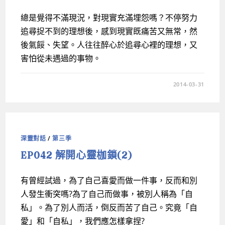
總是覺得不滿現況，對現實充滿埋怨嗎？不停努力
追尋捉不到的理想後，感到現實既痛苦又無常，然
後氣餒、失望。人往往醉心於追尋心裡的理想，又
害怕從未遇過的事物。
2014-03-31
深靈對話
/
第三季
EP042 解開心靈枷鎖(2)
有曾經試過，為了自己喜愛而做一件事，反而和別
人發生衝突嗎?為了自己而做事，被別人稱為「自
私」。為了別人而活，倒反而苦了自己。究竟「自
愛」和「自私」，我們應怎樣拿捏?