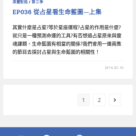
深靈對話
/
第三季
EP036 從占星看生命藍圖—上集
其實什麼是占星?等於星座運程?占星的作用是什麼?
就只是一種預測命運的工具?有否想過占星原來與靈
魂課題、生命藍圖有相當的關係?我們會用一連兩集
的節目去探討占星與生命藍圖的相關性！
2014-02-10
1
2