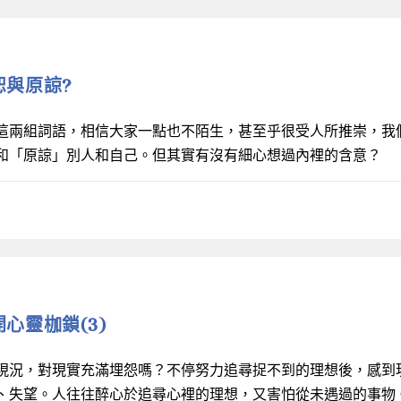
寬恕與原諒?
這兩組詞語，相信大家一點也不陌生，甚至乎很受人所推崇，我
和「原諒」別人和自己。但其實有沒有細心想過內裡的含意？
解開心靈枷鎖(3)
現況，對現實充滿埋怨嗎？不停努力追尋捉不到的理想後，感到
、失望。人往往醉心於追尋心裡的理想，又害怕從未遇過的事物