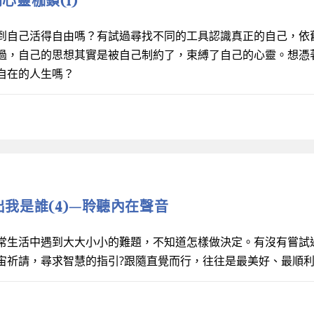
開心靈枷鎖(1)
到自己活得自由嗎？有試過尋找不同的工具認識真正的自己，依
過，自己的思想其實是被自己制約了，束縛了自己的心靈。想憑
自在的人生嗎？
活出我是誰(4)—聆聽內在聲音
常生活中遇到大大小小的難題，不知道怎樣做決定。有沒有嘗試
宙祈請，尋求智慧的指引?跟隨直覺而行，往往是最美好、最順