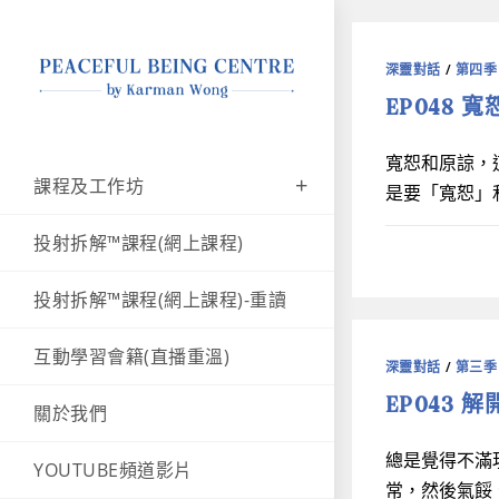
深靈對話
/
第四季
EP048 
寬恕和原諒，
課程及工作坊
是要「寬恕」
投射拆解™課程(網上課程)
投射拆解™課程(網上課程)-重讀
互動學習會籍(直播重溫)
深靈對話
/
第三季
EP043 
關於我們
總是覺得不滿
YOUTUBE頻道影片
常，然後氣餒