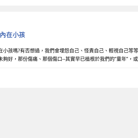
探訪內在小孩
在小孩嗎?有否想過，我們會埋怨自己、怪責自己、輕視自己等
未夠好，那份傷痛、那個傷口--其實早已植根於我們的”童年”，