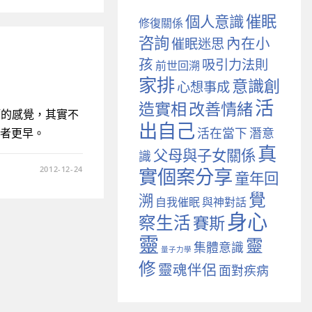
催眠
個人意識
修復關係
咨詢
內在小
催眠迷思
孩
吸引力法則
前世回溯
家排
意識創
心想事成
活
造實相
改善情緒
等的感覺，其實不
出自己
活在當下
潛意
或者更早。
真
父母與子女關係
識
實個案分享
2012-12-24
童年回
覺
溯
自我催眠
與神對話
身心
察生活
賽斯
靈
靈
集體意識
量子力學
修
靈魂伴侶
面對疾病