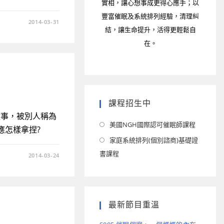
實相，讓心想事成更得心應手；以
豐富催眠及系統排列經驗，清理糾
2014-03-31
結，讓生命提升，活得更輕鬆自
在。
課程招生中
做事，被別人稱為
美國NGH國際認可催眠師課程
應怎樣拿捏?
家庭系統排列(個別諮商)基礎證
書課程
2014-03-24
最新節目重溫