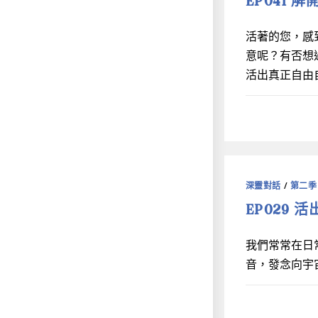
EP041 解
活著的您，感
意呢？有否想
活出真正自由
深靈對話
/
第二季
EP029 
我們常常在日
音，發念向宇