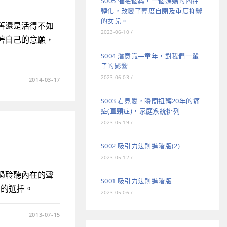
S005 催眠個案，一個媽媽的內在
轉化，改變了輕度自閉及重度抑鬱
的女兒。
舊還是活得不如
2023-06-10
/
著自己的意願，
S004 潛意識—童年，對我們一輩
子的影響
2023-06-03
/
2014-03-17
S003 看見愛，瞬間扭轉20年的痛
症(直頸症)，家庭系統排列
2023-05-19
/
S002 吸引力法則進階版(2)
2023-05-12
/
過聆聽內在的聲
S001 吸引力法則進階版
利的選擇。
2023-05-06
/
2013-07-15