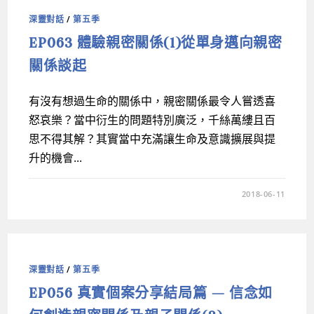
深靈對話
/
第五季
EP063 體驗親密關係(1)從單身邁向親密
關係談起
有沒有想過生命的關係中，親密關係最令人嘗透喜
怒哀樂？當中衍生的問題特別廣泛，千絲萬縷且百
思不得其解？其實當中充滿讓生命及意識擴展與提
升的機會...
2018-06-11
深靈對話
/
第五季
EP056 真實個案分享結局篇 — 信念如