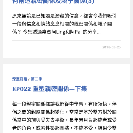
何創造親密關係及親子關係(3)
原來無論是已知還是潛藏的信念，都會令我們吸引
一段與信念和情緒息息相關的親密關係和親子關
係？ 今集透過嘉賓阿Ling和阿Pal 的分享...
2018-03-25
深靈對話
/
第二季
EP022 重塑親密關係—下集
每一段親密關係都讓我們從中學習，有所領悟。伴
侶之間的親厚關係起變化，常常是基於雙方對於關
係當中的施與受失去平衡，長年累月負起施者或受
者的角色，或索性築起圍牆，不施不受，結果令雙