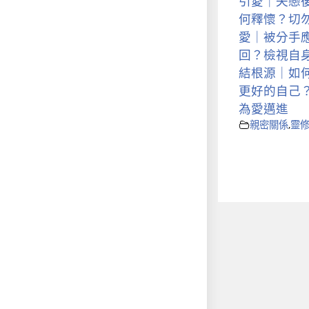
引愛｜失戀
何釋懷？切
愛｜被分手
回？檢視自
結根源｜如
更好的自己
為愛邁進
親密關係
,
靈