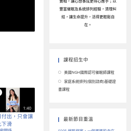
實相，讓心想事成更得心應手；以
豐富催眠及系統排列經驗，清理糾
結，讓生命提升，活得更輕鬆自
在。
課程招生中
美國NGH國際認可催眠師課程
家庭系統排列(個別諮商)基礎證
書課程
1:40
目付出，只會讓
最新節目重溫
此下滑
密關係
S005 催眠個案，一個媽媽的內在