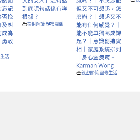
後該如
大的女人」這句話
感嗎？｜不應忘記
勿忘記
到底呢句話係有咩
但又不可想起，怎
應否挽
根據？
麼辦？｜想起又不
身及糾
投射解讀
,
親密關係
能有任何感覺？｜
何成為
能不能單獨完成課
？勇敢
題？｜意識創造實
相｜家庭系統排列
修生活
｜身心靈療癒 –
Karman Wong
親密關係
,
靈修生活