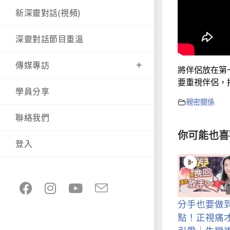
新深靈對話(視頻)
深靈對話節目重溫
傳媒專訪
將伴侶放在第
要重視伴侶，
學員分享
親密關係
聯絡我們
你可能也喜
登入
分手也要做
點！正視痛