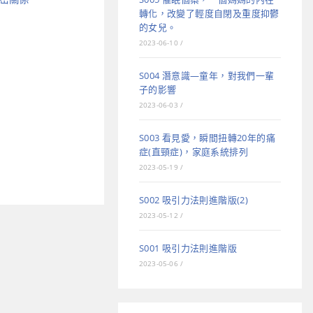
轉化，改變了輕度自閉及重度抑鬱
的女兒。
2023-06-10
/
S004 潛意識—童年，對我們一輩
子的影響
2023-06-03
/
S003 看見愛，瞬間扭轉20年的痛
症(直頸症)，家庭系統排列
2023-05-19
/
S002 吸引力法則進階版(2)
2023-05-12
/
S001 吸引力法則進階版
2023-05-06
/