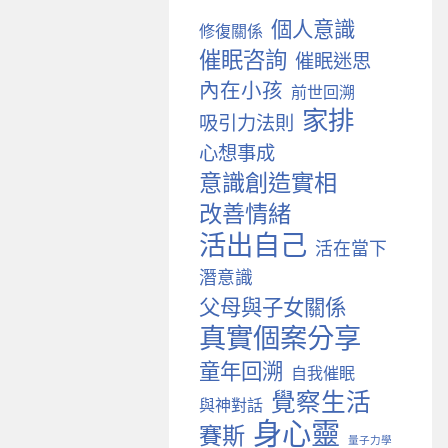
個人意識
修復關係
催眠咨詢
催眠迷思
內在小孩
前世回溯
家排
吸引力法則
心想事成
意識創造實相
改善情緒
活出自己
活在當下
潛意識
父母與子女關係
真實個案分享
童年回溯
自我催眠
覺察生活
與神對話
身心靈
賽斯
量子力學